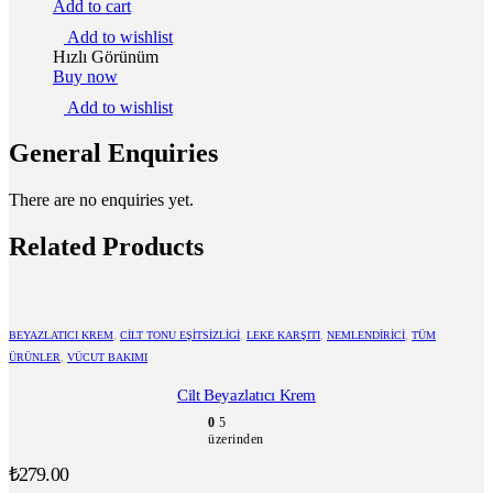
Add to cart
Add to wishlist
Hızlı Görünüm
Buy now
Add to wishlist
General Enquiries
There are no enquiries yet.
Related Products
BEYAZLATICI KREM
,
CILT TONU EŞITSIZLIGI
,
LEKE KARŞITI
,
NEMLENDIRICI
,
TÜM
ÜRÜNLER
,
VÜCUT BAKIMI
Cilt Beyazlatıcı Krem
0
5
üzerinden
₺
279.00