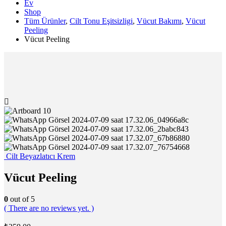
Ev
Shop
Tüm Ürünler
,
Cilt Tonu Eşitsizligi
,
Vücut Bakımı
,
Vücut
Peeling
Vücut Peeling
Cilt Beyazlatıcı Krem
Vücut Peeling
0
out of 5
( There are no reviews yet. )