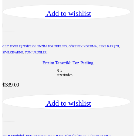
Add to wishlist
CILT TONU EŞITSIZLIGI
,
ENZIM TOZ PEELING
,
GÖZENEK KORUMA
,
LEKE KARŞITI
,
SIVILCE/AKNE
,
TÜM ÜRÜNLER
Enzim Tanecikli Toz Peeling
0
5
üzerinden
₺
339.00
Add to wishlist