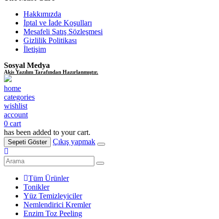
Hakkımızda
İptal ve İade Koşulları
Mesafeli Satış Sözleşmesi
Gizlilik Politikası
İletişim
Sosyal Medya
Akis Yazılım Tarafından Hazırlanmıştır.
home
categories
wishlist
account
0
cart
has been added to your cart.
Çıkış yapmak
Sepeti Göster
Tüm Ürünler
Tonikler
Yüz Temizleyiciler
Nemlendirici Kremler
Enzim Toz Peeling