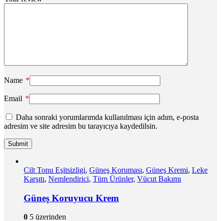
Name
*
Email
*
Daha sonraki yorumlarımda kullanılması için adım, e-posta
adresim ve site adresim bu tarayıcıya kaydedilsin.
Cilt Tonu Eşitsizligi
,
Güneş Koruması
,
Güneş Kremi
,
Leke
Karşıtı
,
Nemlendirici
,
Tüm Ürünler
,
Vücut Bakımı
Güneş Koruyucu Krem
0
5 üzerinden