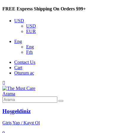
FREE Express Shipping On Orders $99+
USD
USD
EUR
Eng
Eng
Frh
Contact Us
Cart
Oturum aç
Arama
Hoşgeldiniz
Giriş Yap / Kayıt Ol
0