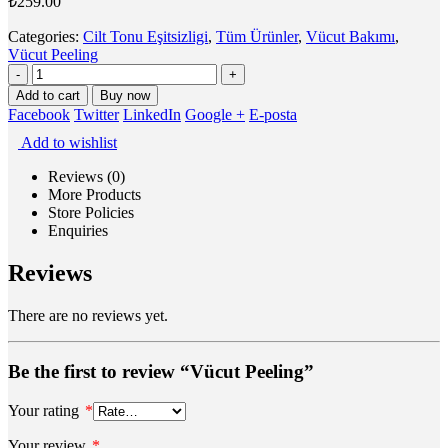
₺
259.00
Categories:
Cilt Tonu Eşitsizligi
,
Tüm Ürünler
,
Vücut Bakımı
,
Vücut Peeling
-
+
Add to cart
Buy now
Facebook
Twitter
LinkedIn
Google +
E-posta
Add to wishlist
Reviews (0)
More Products
Store Policies
Enquiries
Reviews
There are no reviews yet.
Be the first to review “Vücut Peeling”
Your rating
*
Your review
*