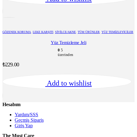
GÖZENEK KORUMA
,
LEKE KARŞITI
,
SIVILCE/AKNE
,
TÜM ÜRÜNLER
,
YÜZ TEMIZLEYICILER
Yüz Temizleme Jeli
0
5
üzerinden
₺
229.00
Add to wishlist
Hesabım
Yardım/SSS
Geçmiş Sipariş
Giriş Yap
The Must Care