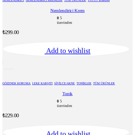
NEMLENDIRICI
,
NEMLENDIRICI KREMLER
,
TÜM ÜRÜNLER
,
VÜCUT BAKIMI
Nemlendirici Krem
0
5
üzerinden
₺
299.00
Add to wishlist
GÖZENEK KORUMA
,
LEKE KARŞITI
,
SIVILCE/AKNE
,
TONIKLER
,
TÜM ÜRÜNLER
Tonik
0
5
üzerinden
₺
229.00
Add to wishlist