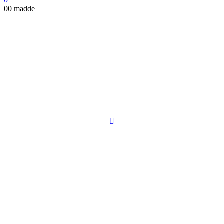
0
0 madde