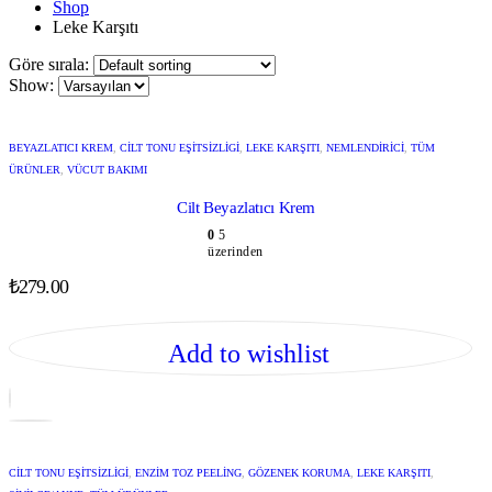
Shop
Leke Karşıtı
Göre sırala:
Show:
BEYAZLATICI KREM
,
CILT TONU EŞITSIZLIGI
,
LEKE KARŞITI
,
NEMLENDIRICI
,
TÜM
ÜRÜNLER
,
VÜCUT BAKIMI
Cilt Beyazlatıcı Krem
0
5
üzerinden
₺
279.00
Add to wishlist
CILT TONU EŞITSIZLIGI
,
ENZIM TOZ PEELING
,
GÖZENEK KORUMA
,
LEKE KARŞITI
,