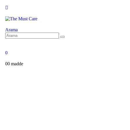
Arama
0
0
0 madde