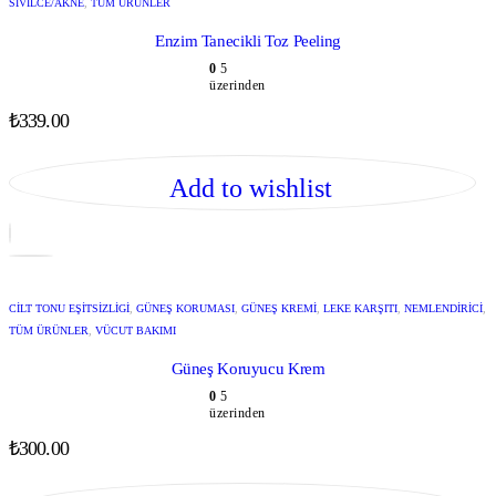
SIVILCE/AKNE
,
TÜM ÜRÜNLER
Enzim Tanecikli Toz Peeling
0
5
üzerinden
₺
339.00
Add to wishlist
CILT TONU EŞITSIZLIGI
,
GÜNEŞ KORUMASI
,
GÜNEŞ KREMI
,
LEKE KARŞITI
,
NEMLENDIRICI
,
TÜM ÜRÜNLER
,
VÜCUT BAKIMI
Güneş Koruyucu Krem
0
5
üzerinden
₺
300.00