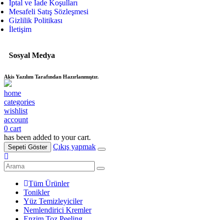
İptal ve İade Koşulları
Mesafeli Satış Sözleşmesi
Gizlilik Politikası
İletişim
Sosyal Medya
Akis Yazılım Tarafından Hazırlanmıştır.
home
categories
wishlist
account
0
cart
has been added to your cart.
Çıkış yapmak
Sepeti Göster
Tüm Ürünler
Tonikler
Yüz Temizleyiciler
Nemlendirici Kremler
Enzim Toz Peeling