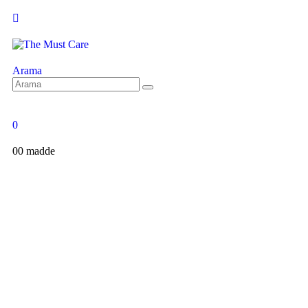
Arama
0
0
0 madde