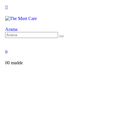
Arama
0
0
0 madde